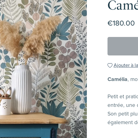
Camél
€180.00
Ajouter à la
Camélia
, mo
Petit et prat
entrée, une
Son petit plus
également de