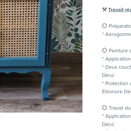
⚒️
Travail réa
💮 Préparatio
* Aérogomm
💮 Peinture d
* Applicati
* Deux couch
Déco
* Protection
Éléonore Dé
💮 Travail du
* Applicatio
Déco