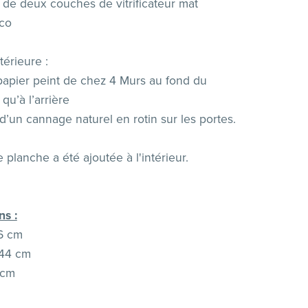
n de deux couches de vitrificateur mat
co
térieure :
papier peint de chez 4 Murs au fond du
qu’à l’arrière
n d’un cannage naturel en rotin sur les portes.
 planche a été ajoutée à l'intérieur.
s :
6 cm
 44 cm
 cm