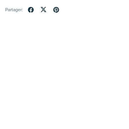
Partager:
Optimisé par
Payhip